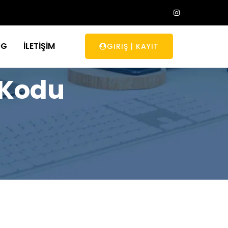
OG
İLETİŞİM
GIRIŞ
|
KAYIT
 Kodu