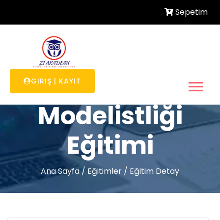
Sepetim
Ayakkabı
GIRIŞ
|
KAYIT
Modelistliği
Eğitimi
Ana Sayfa
/
Eğitimler
/
Eğitim Detay