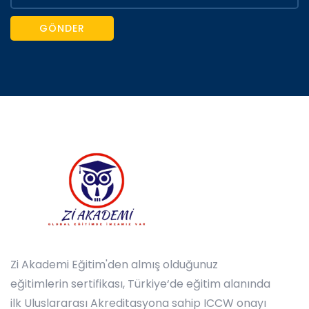
GÖNDER
Zi Akademi Eğitim'den almış olduğunuz
eğitimlerin sertifikası, Türkiye‘de eğitim alanında
ilk Uluslararası Akreditasyona sahip ICCW onayı