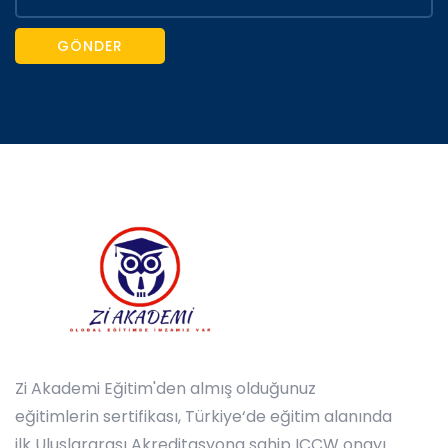
GÖNDER
Zi Akademi Eğitim'den almış olduğunuz
eğitimlerin sertifikası, Türkiye‘de eğitim alanında
ilk Uluslararası Akreditasyona sahip ICCW onayı