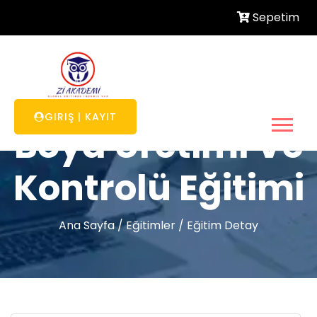
Sepetim
GIRIŞ
|
KAYIT
Boya Üretimi Ve
Kontrolü Eğitimi
Ana Sayfa
/
Eğitimler
/
Eğitim Detay