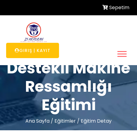
Sepetim
Bilgisayar
GIRIŞ
|
KAYIT
Destekli Makine
Ressamlığı
Eğitimi
Ana Sayfa
/
Eğitimler
/
Eğitim Detay