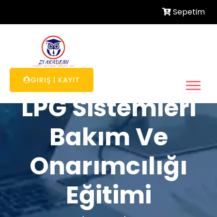
Sepetim
Motorlu Araçlar
GIRIŞ
|
KAYIT
LPG Sistemleri
Bakım Ve
Onarımcılığı
Eğitimi