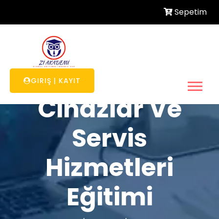
Sepetim
Gaz Yakıcı
GIRIŞ
|
KAYIT
Cihazlar Ve
Servis
Hizmetleri
Eğitimi