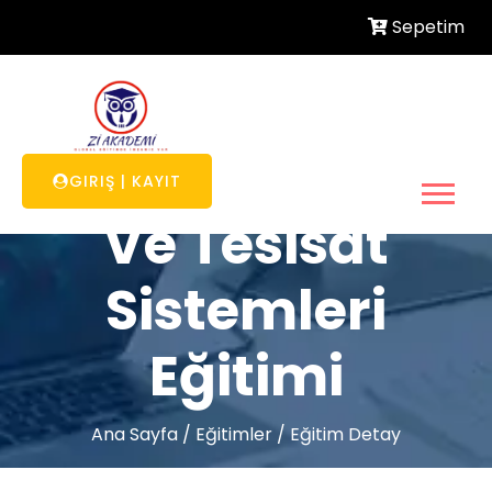
Sepetim
Güneş Enerjisi
GIRIŞ
|
KAYIT
Ve Tesisat
Sistemleri
Eğitimi
Ana Sayfa
/
Eğitimler
/
Eğitim Detay