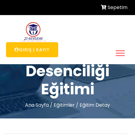
Sepetim
Tekstil Baskı Ve
GIRIŞ
|
KAYIT
Desenciliği
Eğitimi
Ana Sayfa
/
Eğitimler
/
Eğitim Detay