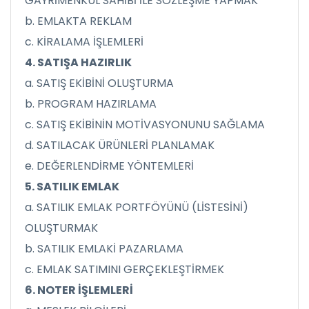
GAYRİMENKUL SAHİBİ İLE SÖZLEŞME YAPMAK
b. EMLAKTA REKLAM
c. KİRALAMA İŞLEMLERİ
4. SATIŞA HAZIRLIK
a. SATIŞ EKİBİNİ OLUŞTURMA
b. PROGRAM HAZIRLAMA
c. SATIŞ EKİBİNİN MOTİVASYONUNU SAĞLAMA
d. SATILACAK ÜRÜNLERİ PLANLAMAK
e. DEĞERLENDİRME YÖNTEMLERİ
5. SATILIK EMLAK
a. SATILIK EMLAK PORTFÖYÜNÜ (LİSTESİNİ)
OLUŞTURMAK
b. SATILIK EMLAKİ PAZARLAMA
c. EMLAK SATIMINI GERÇEKLEŞTİRMEK
6. NOTER İŞLEMLERİ