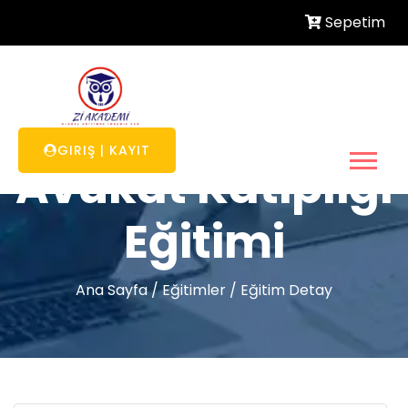
Sepetim
GIRIŞ
|
KAYIT
Avukat Katipliği
Eğitimi
Ana Sayfa
/
Eğitimler
/
Eğitim Detay