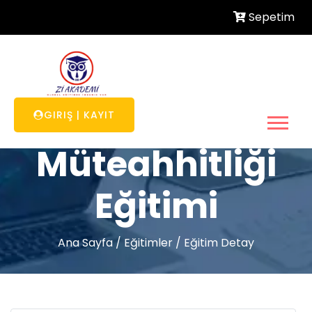
Sepetim
Yapı
GIRIŞ
|
KAYIT
Müteahhitliği
Eğitimi
Ana Sayfa
/
Eğitimler
/
Eğitim Detay