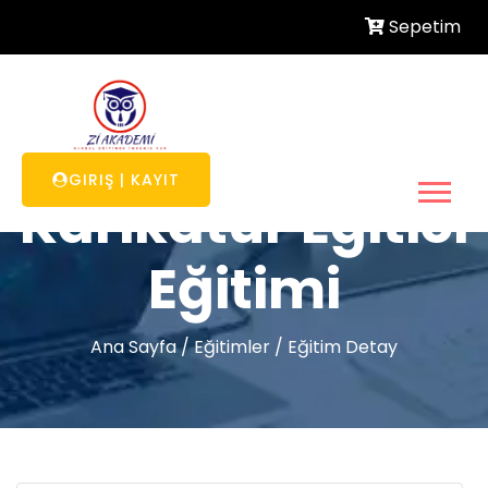
Sepetim
GIRIŞ
|
KAYIT
Karikatür Eğitici
Eğitimi
Ana Sayfa
/
Eğitimler
/
Eğitim Detay