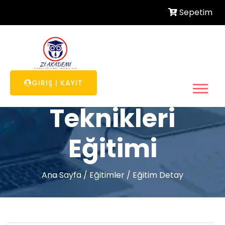
Sepetim
Nöro Satış
GIRIŞ
|
KAYIT
Teknikleri
Eğitimi
Ana Sayfa
/
Eğitimler
/
Eğitim Detay