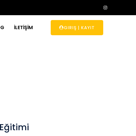
OG
İLETİŞİM
GIRIŞ
|
KAYIT
a Eğitimi
Eğitimi