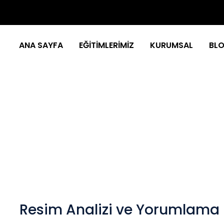
ANA SAYFA
EĞİTİMLERİMİZ
KURUMSAL
BL
alizi Ve Yorumlam
Ana Sayfa
/
Eğitimler
/
Eğitim Detay
Resim Analizi ve Yorumlama 