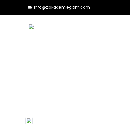
info@ziakademiegitim.com
Resim An