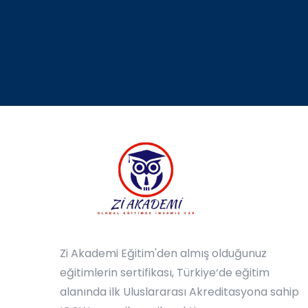
Zi Akademi Eğitim'den almış olduğunuz
eğitimlerin sertifikası, Türkiye‘de eğitim
alanında ilk Uluslararası Akreditasyona sahip