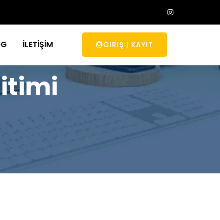
OG
İLETİŞİM
GIRIŞ
|
KAYIT
itimi