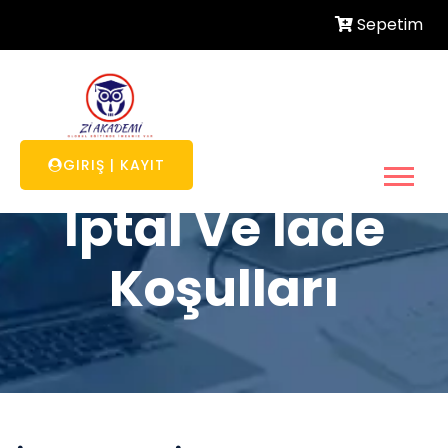
Sepetim
GIRIŞ
|
KAYIT
İptal Ve İade
Koşulları